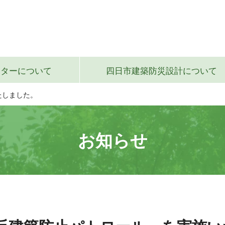
ンター
について
四日市建築防災設計
について
たしました。
お知らせ